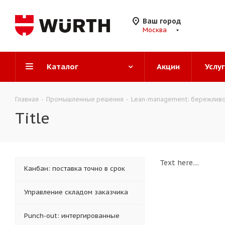
Ваш город
Москва
Каталог
Акции
Услу
Главная
-
Промышленные решения
-
Lean-management: бережливо
Title
Text here....
Канбан: поставка точно в срок
Управление складом заказчика
Punch-out: интергированные