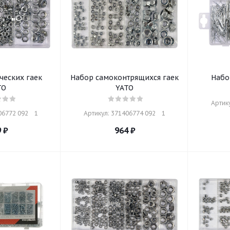
ческих гаек
Набор самоконтрящихся гаек
Набо
TO
YATO
Артику
6772 092    1
Артикул: 371406774 092    1
9
₽
964
₽