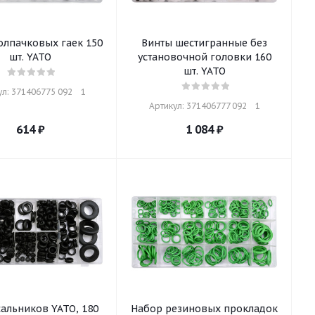
олпачковых гаек 150
Винты шестигранные без
шт. YATO
установочной головки 160
шт. YATO
л: 371406775 092    1
Артикул: 371406777 092    1
614
₽
1 084
₽
альников YATO, 180
Набор резиновых прокладок