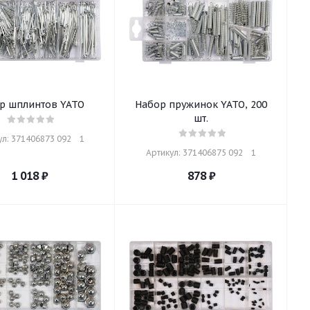
р шплинтов YATO
Набор пружинок YATO, 200
шт.
л: 371406873 092    1
Артикул: 371406875 092    1
1 018
₽
878
₽