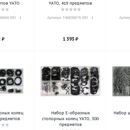
етов YATO
YATO, 419 предметов
6860 092    1
Артикул: 346806876 092    1
Артику
2
₽
1 393
₽
рных колец
Набор Е-образных
Набор ш
предметов
стопорных колец YATO, 300
предметов