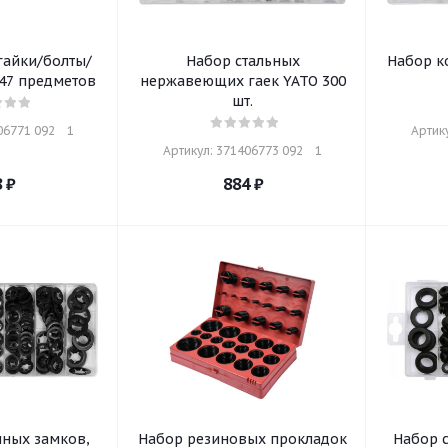
гайки/болты/
Набор стальных
Набор к
TO, 347 предметов
нержавеющих гаек YATO 300
шт.
6771 092    1
Артику
Артикул: 371406773 092    1
8
₽
884
₽
ных замков,
Набор резиновых прокладок
Набор с