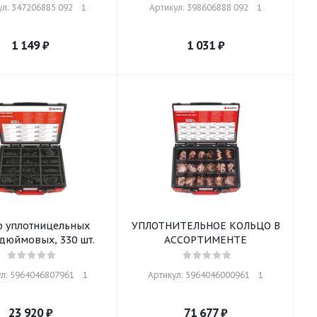
л: 347206885 092    1
Артикул: 398606888 092    1
1 149
₽
1 031
₽
р уплотницельных
УПЛОТНИТЕЛЬНОЕ КОЛЬЦО В
дюймовых, 330 шт.
АССОРТИМЕНТЕ
л: 5964046807961    1
Артикул: 5964046000961    1
23 920
₽
71 677
₽