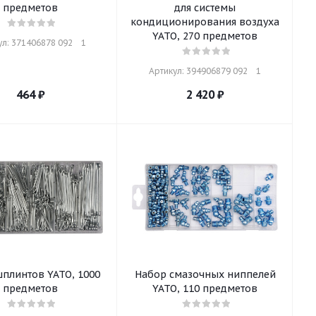
предметов
для системы
кондиционирования воздуха
YATO, 270 предметов
л: 371406878 092    1
Артикул: 394906879 092    1
464
₽
2 420
₽
плинтов YATO, 1000
Набор смазочных ниппелей
предметов
YATO, 110 предметов