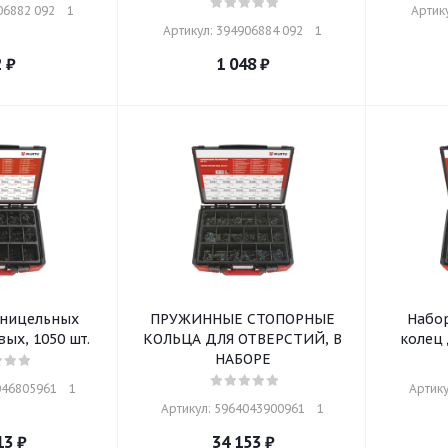
6882 092    1
Артику
Артикул: 394906884 092    1
2
₽
1 048
₽
тницельных
ПРУЖИННЫЕ СТОПОРНЫЕ
Набо
ых, 1050 шт.
КОЛЬЦА ДЛЯ ОТВЕРСТИЙ, В
колец 
НАБОРЕ
46805961    1
Артику
Артикул: 5964043900961    1
13
₽
34 153
₽