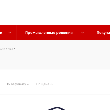
ги
Промышленные решения
Покуп
аз и лица
По алфавиту
По цене