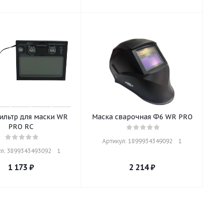
ильтр для маски WR
Маска сварочная Ф6 WR PRO
PRO RC
Артикул: 1899934349092    1
л: 3899343493092    1
1 173
₽
2 214
₽