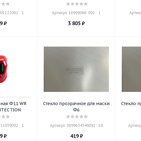
01122092    1
Артикул: 18999066  092    1
Артику
9
₽
3 805
₽
чная Ф11 WR
Стекло прозрачное для маски
Стекло п
OTECTION
Ф6
11039092    1
Артикул: 3899634349092   10
Артику
9
₽
419
₽