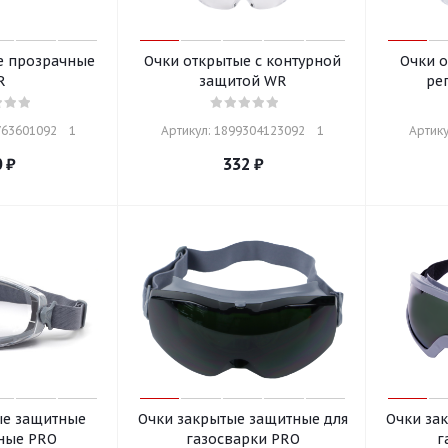
е прозрачные
Очки открытые с контурной
Очки 
R
защитой WR
ре
63601092    1
Артикул: 1899304123092    1
Артику
0
₽
332
₽
ые защитные
Очки закрытые защитные для
Очки за
ные PRO
газосварки PRO
г