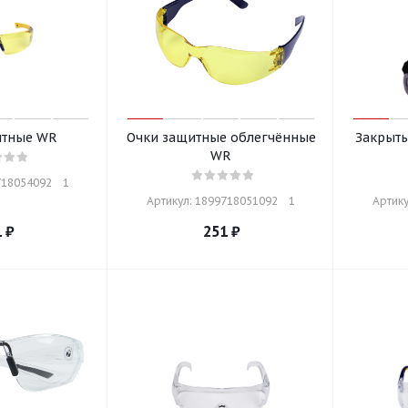
итные WR
Очки защитные облегчённые
Закрыт
WR
18054092    1
Артикул: 1899718051092    1
Артику
1
₽
251
₽