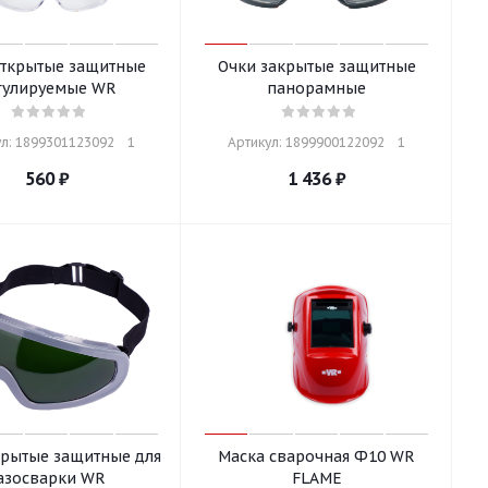
открытые защитные
Очки закрытые защитные
гулируемые WR
панорамные
л: 1899301123092    1
Артикул: 1899900122092    1
560
₽
1 436
₽
крытые защитные для
Маска сварочная Ф10 WR
азосварки WR
FLAME