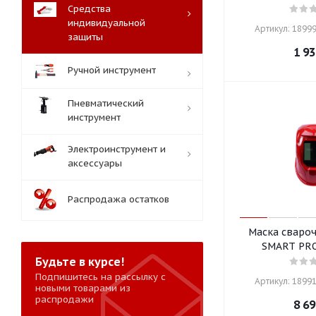
Средства
индивидуальной
Артикул: 18999
защиты
1 93
Ручной инструмент
Пневматический
инструмент
Электроинструмент и
аксессуары
Распродажа остатков
Маска сваро
SMART PR
Будьте в курсе!
Подпишитесь на рассылку с
Артикул: 18991
новыми товарами из
распродажи
8 69