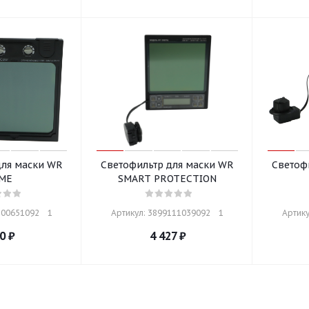
для маски WR
Светофильтр для маски WR
Светоф
ME
SMART PROTECTION
00651092    1
Артикул: 3899111039092    1
Артику
0
₽
4 427
₽