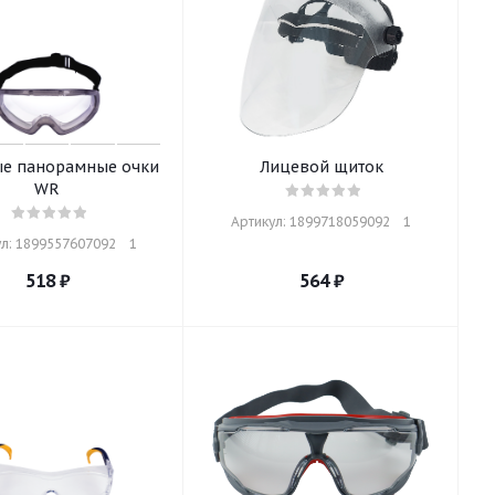
ые панорамные очки
Лицевой щиток
WR
Артикул: 1899718059092    1
л: 1899557607092    1
518
₽
564
₽