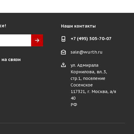
се!
Наши контакты
+7 (495) 505-70-07
sale@wurth.ru
 на связи
ул. Адмирала
Корнилова, вл..3,
стр.1, поселение
Сосенское
117321, г. Москва, а/я
40
РФ