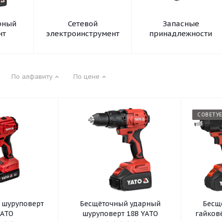
рный
Сетевой
Запасные
нт
электроинструмент
принадлежности
По алфавиту
По цене
СОВЕТУ
 шуруповерт
Бесщёточный ударный
Бесщ
YATO
шуруповерт 18В YATO
гайковё