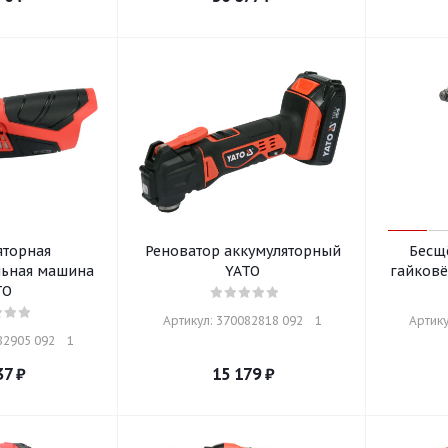
яторная
Реноватор аккумуляторный
Бесщ
ьная машина
YATO
TO
Артикул: 370082818 092    1
Артику
2905 092    1
37
₽
15 179
₽