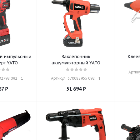
й импульсный
Заклёпочник
Клеев
рт YATO
аккумуляторный YATO
Артику
2798 092    1
Артикул: 370082955 092    1
67
₽
51 694
₽