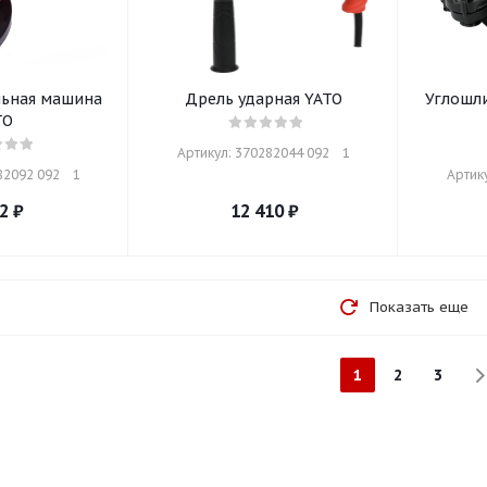
ьная машина
Дрель ударная YATO
Углошл
TO
Артикул: 370282044 092    1
2092 092    1
Артику
2
₽
12 410
₽
Показать еще
1
2
3