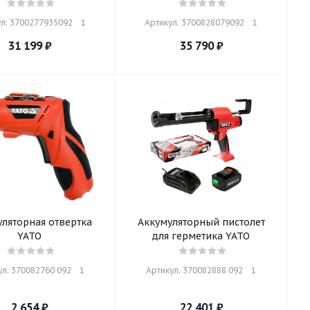
л: 3700277935092    1
Артикул: 3700828079092    1
31 199
₽
35 790
₽
ляторная отвертка
Аккумуляторный пистолет
YATO
для герметика YATO
л: 370082760 092    1
Артикул: 370082888 092    1
2 654
₽
22 401
₽