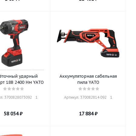
ёточный ударный
Аккумуляторная сабельная
гайковёрт 18В 2400 Нм YATO
пила YATO
л: 3700828073092    1
Артикул: 370082814 092    1
58 054
₽
17 884
₽