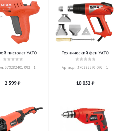
ой пистолет YATO
Технический фен YATO
л: 370282401 092    1
Артикул: 370282293 092    1
2 399
₽
10 052
₽