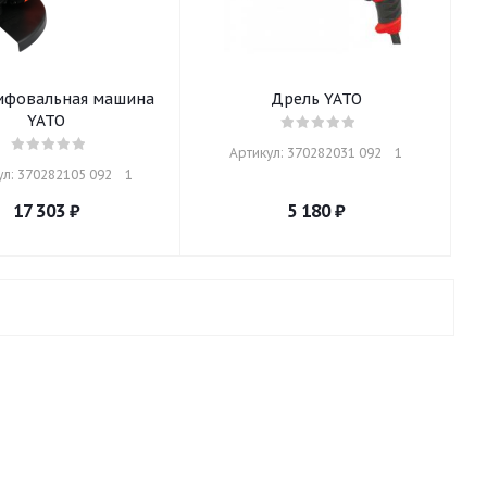
ифовальная машина
Дрель YATO
YATO
Артикул: 370282031 092    1
л: 370282105 092    1
17 303
₽
5 180
₽