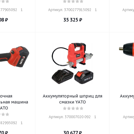
77905092    1
Артикул: 3700277915092    1
Артику
08
₽
35 325
₽
очная
Аккумуляторный шприц для
Аккуму
ьная машина
смазки YATO
YATO
Артикул: 370007020 092    1
Артику
82995092    1
70
₽
30 677
₽