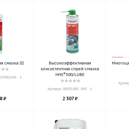
 смазка III
Высокоэффективная
Многоце
консистентная спрей-смазка
®
HHS
500/LUBE
07002043    1
Артику
Артикул: 08931065  043    1
8
₽
2 307
₽