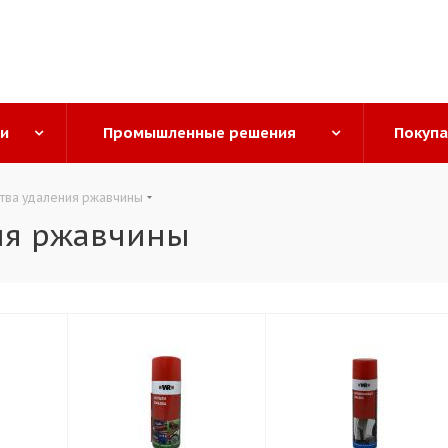
ги
Промышленные решения
Покуп
ства удаления ржавчины
ия ржавчины