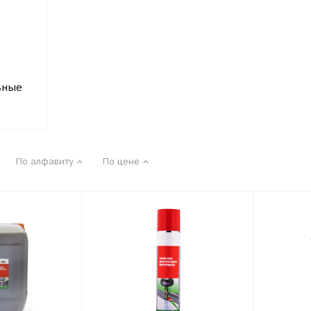
ьные
По алфавиту
По цене