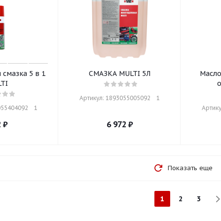
смазка 5 в 1
СМАЗКА MULTI 5Л
Масло
TI
о
Артикул: 1893055005092    1
55404092    1
Артику
2
₽
6 972
₽
Показать еще
1
2
3