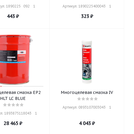
ул: 1890225   092    1
Артикул: 1890225400043    1
443
₽
323
₽
елевая смазка EP2
Многоцелевая смазка IV
HLT LC BLUE
Артикул: 0893107003043    1
л: 1893875118043    1
28 465
₽
4 043
₽