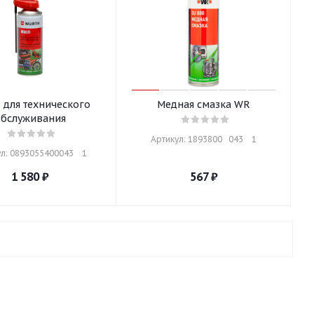
 для технического
Медная смазка WR
бслуживания
Артикул: 1893800   043    1
л: 0893055400043    1
1 580
₽
567
₽