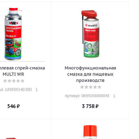
левая спрей-смазка
Многофункциональная
MULTI WR
смазка для пищевых
производств
л: 189305540 092    1
Артикул: 0893056000043    1
546
₽
3 758
₽