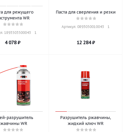
та для режущего
Паста для сверления и резки
нструмента WR
Артикул: 0893050010043    1
л: 1893503500043    1
4 078
₽
12 284
₽
ей-разрушитель
Разрушитель ржавчины,
ржавчины WR
жидкий ключ WR