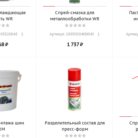
хлаждающая
Спрей-смазка для
Пас
ть WR
металлообработки WR
и
03020043    1
Артикул: 1893050400043    1
Артику
68
₽
1 737
₽
онтажа шин
Разделительный состав для
Спр
RM
пресс-форм