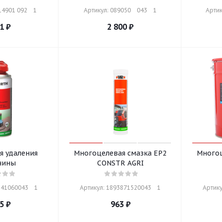
4901 092    1
Артикул: 089050    043    1
Артик
1
₽
2 800
₽
я удаления
Многоцелевая смазка EP2
Многоц
чины
CONSTR AGRI
41060043    1
Артикул: 1893871520043    1
Артику
5
₽
963
₽